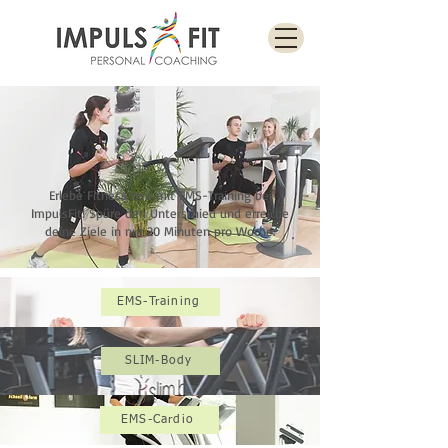
Erlebe Fitness neu mit EMS-Training bei
ImpulsFit! Spüre den Unterschied und erreiche
deine Ziele in nur 20 Minuten pro Woche.
EMS-Training
SLIM-Body
EMS-Cardio