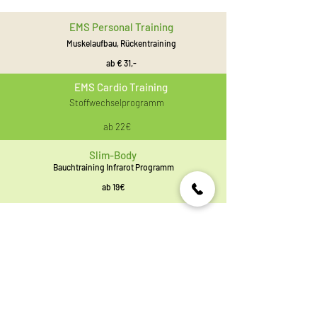
EMS Personal Training
Muskelaufbau, Rückentraining
ab € 31,-
EMS Cardio Training
Stoffwechselprogramm
ab 22€
Slim-Body
Bauchtraining Infrarot Programm
ab 19€
Kontakt
Tel:
+43 664 1326026
Email:
impulsfit@gmx.at
Adresse:
Albrechtsgasse 2
3430 Tulln