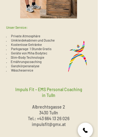
Unser Service:
· Private Atmosphäre
· Umkleidekabinen und Dusche
· Kostenlose Getränke
· Parkgarage 1 Stunde Gratis
· Geräte von Miha Bodytec
. Slim-Body Technologie
.
Ernährungscoaching
· Ganzkörperanalyse
· Wäscheservice
Impuls Fit – EMS Personal Coaching
in Tulln
Albrechtsgasse 2
3430 Tulln
Tel.: +43 664 13 26 026
impulsfit@gmx.at